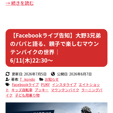
→ 続きを読む
【Facebookライブ告知】大野3兄弟
のパパと語る、親子で楽しむマウン
テンバイクの世界｜
6/11(木)22:30〜
更新日: 2026年7月5日
公開日: 2026年6月7日
著者:
T_kondo
お知らせ
Facebookライブ
PUKY
インスタライブ
エイトショッ
ト
キッズ自転車
プッキー
マウンテンバイク
ラーニングバ
イク
子ども用乗り物