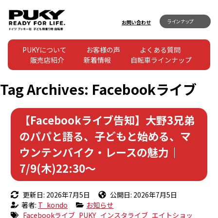
ラインナップ
お問い合わせ
PUKYについて
お客様の声
よくある質問
販売店紹介
新着情報
自転車ラインナップ
Tag Archives:
Facebookライブ
【Facebookライブ告知】大野3兄弟
のパパと語る、子どもと始める、マ
ウンテンバイク・レースの魅力｜
7/9(木)22:30〜
更新日: 2026年7月5日
公開日: 2026年7月5日
著者:
T_kondo
お知らせ
Facebookライブ
PUKY
インスタライブ
エイトショッ